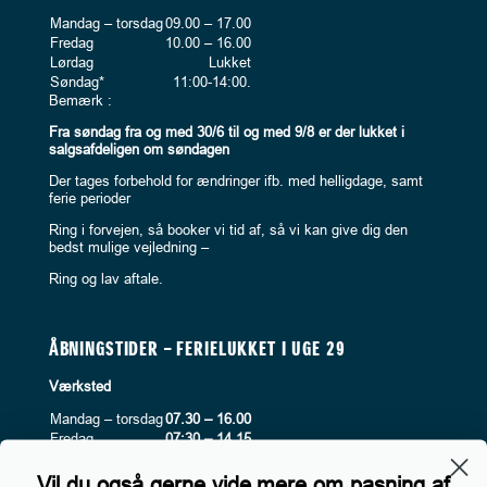
Mandag – torsdag
09.00 – 17.00
Fredag
10.00 – 16.00
Lørdag
Lukket
Søndag*
11:00-14:00.
Bemærk :
Fra søndag fra og med 30/6 til og med 9/8 er der lukket i
salgsafdeligen om søndagen
Der tages forbehold for ændringer ifb. med helligdage, samt
ferie perioder
Ring i forvejen, så booker vi tid af, så vi kan give dig den
bedst mulige vejledning –
Ring og lav aftale.
ÅBNINGSTIDER – FERIELUKKET I UGE 29
Værksted
Mandag – torsdag
07.30 – 16.00
Fredag
07:30 – 14.15
Lørdag
Lukket
Søndag
Lukket
Vil du også gerne vide mere om pasning af