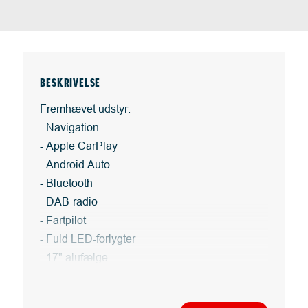
BESKRIVELSE
Fremhævet udstyr:
- Navigation
- Apple CarPlay
- Android Auto
- Bluetooth
- DAB-radio
- Fartpilot
- Fuld LED-forlygter
- 17" alufælge
- Sædevarme foran
- Multifunktionsrat