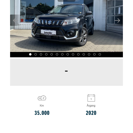
-
Km
Årgang
35.000
2020