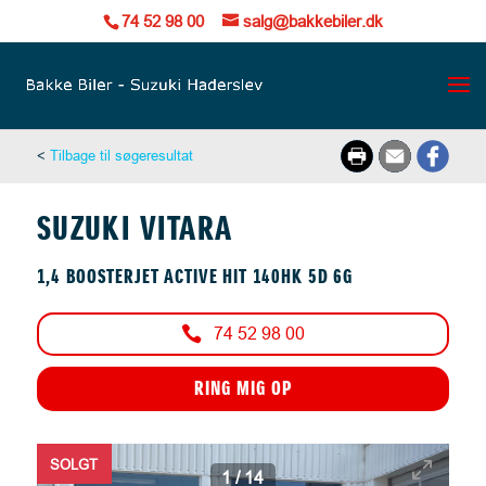
74 52 98 00
salg@bakkebiler.dk
<
Tilbage til søgeresultat
SUZUKI VITARA
1,4 BOOSTERJET ACTIVE HIT 140HK 5D 6G
74 52 98 00
RING MIG OP
SOLGT
1
/
14