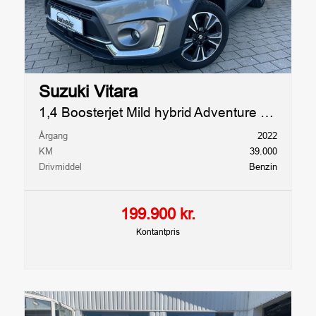
Tilkoblingsvægt uden
Forhandler
bremser
referencenummer
400kg
112139
Suzuki Vitara
1,4 Boosterjet Mild hybrid Adventure 129HK 5d 6g Aut.
Årgang
2022
KM
39.000
Drivmiddel
Benzin
199.900 kr.
Kontantpris