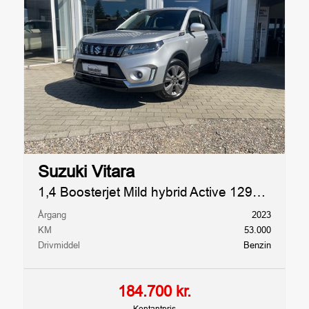
Suzuki Vitara
1,4 Boosterjet Mild hybrid Active 129HK 5d 6g
Årgang
2023
KM
53.000
Drivmiddel
Benzin
184.700 kr.
Kontantpris