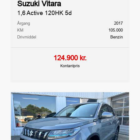
CO2
Antal Airbags
Suzuki Vitara
131 gram/km
7
1,6 Active 120HK 5d
ESP
ABS
Årgang
2017
Ja
Ja
KM
105.000
Drivmiddel
Benzin
RUMMELIGHED OG MÅL
124.900 kr.
Karosseri
Antal døre
Kontantpris
SUV
5
Antal sæder
Bredde
5
1,78m
Højde
Længde
1,61m
4,18m
Totalvægt
Tilkoblingsvægt med
bremser
1.730kg
1.200kg