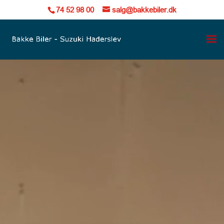
74 52 98 00
salg@bakkebiler.dk
Videoafspiller