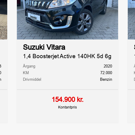
Antal døre
Antal sæder
5
5
Længde
Totalvægt
4,18m
1.710kg
Suzuki Vitara
1,4 Boosterjet Active 140HK 5d 6g
gt uden
Forhandler
referencenummer
3
Årgang
2020
110769
0
KM
72.000
n
Drivmiddel
Benzin
154.900 kr.
Kontantpris