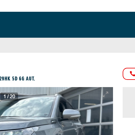
29HK 5D 6G AUT.
1
/
20