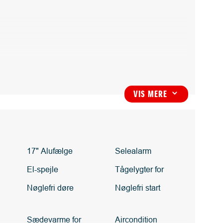
VIS MERE
3
17" Alufælge
Selealarm
El-spejle
Tågelygter for
Nøglefri døre
Nøglefri start
Sædevarme for
Aircondition