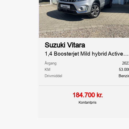
RUMMELIGHED OG MÅL
Karosseri
Farve
SUV
Koks metal
Bredde
Højde
1,78m
1,61m
Suzuki Vitara
1,4 Boosterjet Mild hybrid Active 129HK 5d 6g
Tilkoblingsvægt med
Tilkoblingsvæ
bremser
bremser
Årgang
202
1.500kg
600kg
KM
53.00
Drivmiddel
Benzi
184.700 kr.
Kontantpris