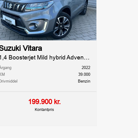
Suzuki Vitara
1,4 Boosterjet Mild hybrid Adventure 129HK 5d 6g Aut.
Årgang
2022
KM
39.000
Drivmiddel
Benzin
199.900 kr.
Kontantpris