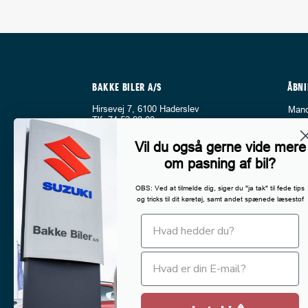
BAKKE BILER A/S
ÅBNI
Hirsevej 7, 6100 Haderslev
Mand
Tlf:
74 52 98 00
Fred
E-mail:
salg@bakkebiler.dk
Lørd
Vil du også gerne vide mere
Sønd
Hold dig opdateret med seneste nyt
Bemæ
om pasning af bil?
fra os på Facebook
Fra s
FØLG OS
9/8 e
OBS: Ved at tilmelde dig, siger du "ja tak" til fede tips
sønd
og tricks til dit køretøj, samt andet spænede læsestof
4.6 stjerner på Google
Der t
med h
Ring 
vi ka
vejle
Ring 