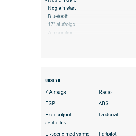
- Nøglefri start
- Bluetooth
- 17" alufælge
- Aircondition
- Fartpilot
- Sædevarme for
- LED-kørelys
- Tågelygter for
- Læderrat
UDSTYR
- 6 gear
7 Airbags
Radio
Generelt udstyr:
ESP
ABS
- Elruder for/bag
Fjernbetjent
Læderrat
- El-spejle med varme
centrallås
- Tagræling
- Højdejusterbart førersæde
El-spejle med varme
Fartpilot