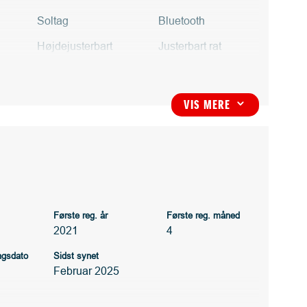
Soltag
Bluetooth
Højdejusterbart
Justerbart rat
passagersæde
VIS MERE
3
ste Suzuki-forhandler.
er du altid gæst i vores hus. Vores store viden og
Første reg. år
Første reg. måned
t gælder nye eller brugte biler, serviceaftaler,
2021
4
ingsdato
Sidst synet
Februar 2025
vekørsel, så vi sikrer, at bilen står klar til dig