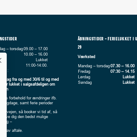
NGSTIDER
ÅBNINGSTIDER – FERIELUKKET I 
29
ag – torsdag
09.00 – 17.00
ag
10.00 – 16.00
Værksted
ag
Lukket
ag*
11:00-14:00.
Mandag – torsdag
07.30 – 16.00
rk :
Fredag
07:30 – 14.15
Lørdag
Lukket
øndag fra og med 30/6 til og med
Søndag
Lukket
r der lukket i salgsafdeligen om
agen
ages forbehold for ændringer ifb.
elligdage, samt ferie perioder
i forvejen, så booker vi tid af, så
n give dig den bedst mulige
dning –
og lav aftale.