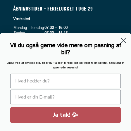
ÅBNINGSTIDER – FERIELUKKET I UGE 29
Værksted
Mandag – torsdag
07.30 – 16.00
Fredag
07:30 – 14.15
Lørdag
Lukket
Søndag
Lukket
Vil du også gerne vide mere om pasning af
bil?
OBS: Ved at tilmelde dig, siger du "ja tak" til fede tips og tricks til dit køretøj, samt andet
INFORMATION
spænede læsestof
Privatlivspolitk
Om cookies
Beregn byttepris
Byttepris
Ja tak! 🥳
Powered by
Auto IT
og
biltorvet.dk