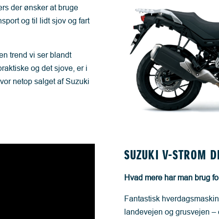
rs der ønsker at bruge
port og til lidt sjov og fart
n trend vi ser blandt
raktiske og det sjove, er i
vor netop salget af Suzuki
SUZUKI V-STROM D
Hvad mere har man brug fo
Fantastisk hverdagsmaskine
landevejen og grusvejen – o