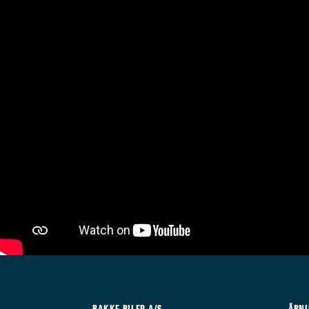
BAKKE BILER A/S
ÅBNI