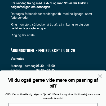
Fra søndag fra og med 30/6 til og med 9/8 er der lukket i
salgsafdeligen om søndagen
Der tages forbehold for ændringer ifb. med helligdage, samt
ferie perioder
Ring i forvejen, så booker vi tid af, så vi kan give dig den
bedst mulige vejledning –
Ring og lav aftale.
ÅBNINGSTIDER – FERIELUKKET I UGE 29
Værksted
Mandag – torsdag
07.30 – 16.00
Fredag
07:30 – 14.15
Lørdag
Lukket
Søndag
Lukket
Vil du også gerne vide mere om pasning af
bil?
OBS: Ved at tilmelde dig, siger du "ja tak" til fede tips og tricks til dit køretøj, samt andet
INFORMATION
spænede læsestof
Privatlivspolitk