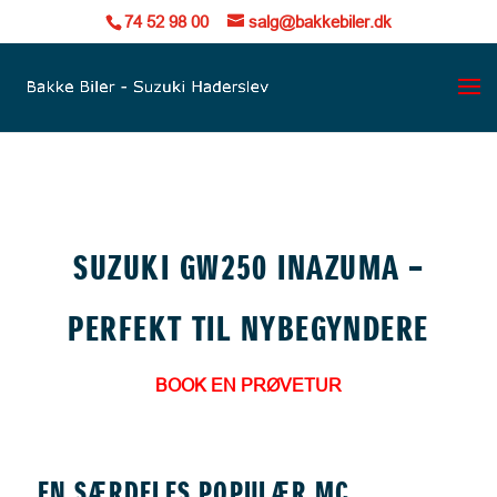
74 52 98 00
salg@bakkebiler.dk
SUZUKI GW250 INAZUMA –
PERFEKT TIL NYBEGYNDERE
BOOK EN PRØVETUR
EN SÆRDELES POPULÆR MC