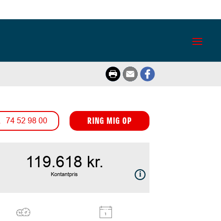
RING MIG OP
74 52 98 00
119.618 kr.
Kontantpris