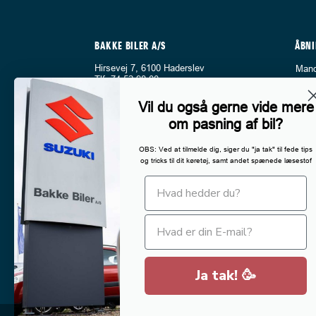
BAKKE BILER A/S
ÅBNI
Hirsevej 7, 6100 Haderslev
Mand
Tlf:
74 52 98 00
Fred
E-mail:
salg@bakkebiler.dk
Lørd
Vil du også gerne vide mere
Sønd
Hold dig opdateret med seneste nyt
Bemæ
om pasning af bil?
fra os på Facebook
Fra s
FØLG OS
9/8 e
OBS: Ved at tilmelde dig, siger du "ja tak" til fede tips
sønd
og tricks til dit køretøj, samt andet spænede læsestof
4.6 stjerner på Google
Der t
med h
Ring 
vi ka
vejle
Ring 
Ja tak! 🥳