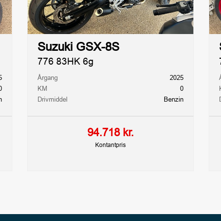
Suzuki GSX-8S
776 83HK 6g
5
Årgang
2025
0
KM
0
n
Drivmiddel
Benzin
94.718 kr.
Kontantpris