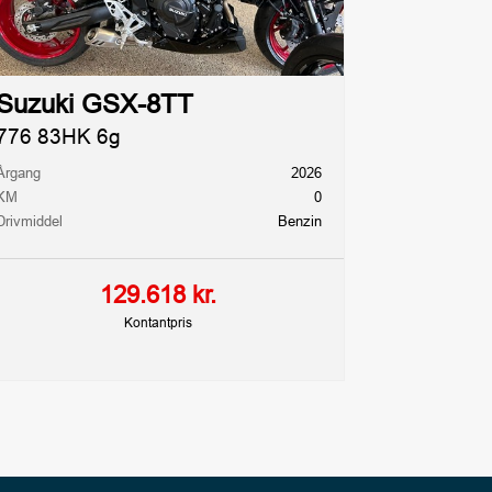
Suzuki GSX-8TT
776 83HK 6g
Årgang
2026
KM
0
Drivmiddel
Benzin
129.618 kr.
Kontantpris