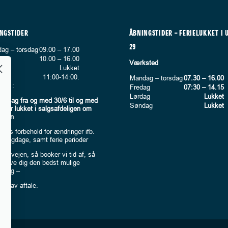
NGSTIDER
ÅBNINGSTIDER – FERIELUKKET I 
29
ag – torsdag
09.00 – 17.00
ag
10.00 – 16.00
Værksted
ag
Lukket
ag*
11:00-14:00.
Mandag – torsdag
07.30 – 16.00
rk :
Fredag
07:30 – 14.15
Lørdag
Lukket
øndag fra og med 30/6 til og med
Søndag
Lukket
r der lukket i salgsafdeligen om
agen
ages forbehold for ændringer ifb.
elligdage, samt ferie perioder
i forvejen, så booker vi tid af, så
n give dig den bedst mulige
dning –
og lav aftale.