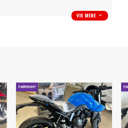
Tophastighed
210km/h
VIS MERE
3
ESP
ABS
Ja
Ja
Antal døre
Antal sæder
0
2
FABRIKSNY
FA
mer