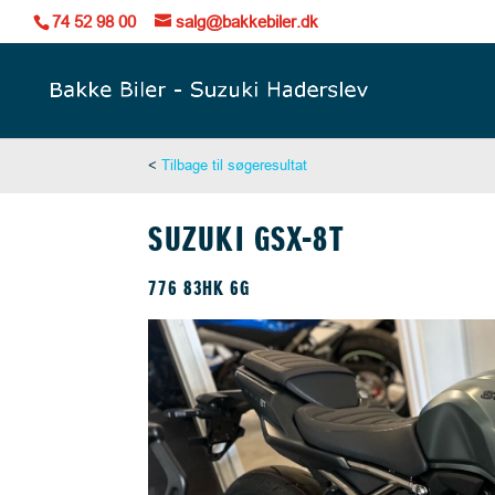
74 52 98 00
salg@bakkebiler.dk
<
Tilbage til søgeresultat
SUZUKI GSX-8T
776 83HK 6G